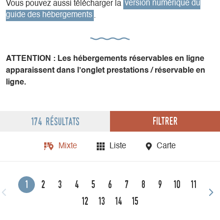
Vous pouvez aussi télécharger la
version numérique du
guide des hébergements
.
ATTENTION : Les hébergements réservables en ligne
apparaissent dans l’onglet prestations / réservable en
ligne.
Filtrer
174 résultats
Mixte
Liste
Carte
1
2
3
4
5
6
7
8
9
10
11
12
13
14
15