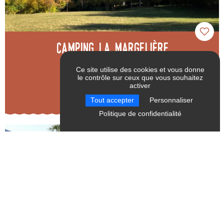
Camping la Margelière
Tréminis
Ce site utilise des cookies et vous donne
le contrôle sur ceux que vous souhaitez
activer
RÉINITIALISER LES
VALIDER
Tout accepter
Personnaliser
FILTRES
Politique de confidentialité