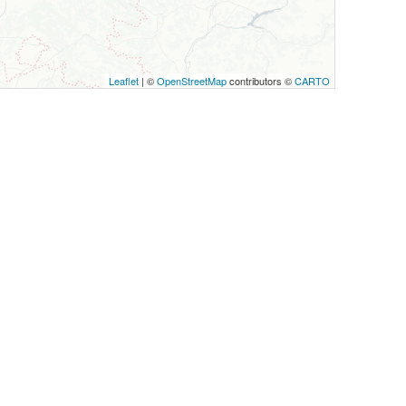
Leaflet
| ©
OpenStreetMap
contributors ©
CARTO