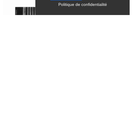
Politique de confidentialité
Tous les samedis, mercredis
du 28 juin 2026 au 28 septembre 2026
CULTURE
Exposition - "Dernière mouture",
photographies argentiques tirées sur
papier baryté - Bernard Fontanel
Chichilianne