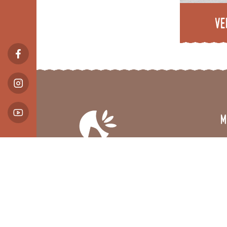
Ve
M
Le
In
E
H
04 82 62 63 50
Ac
R
Office de Tourisme du Trièves
Vé