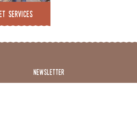
et services
Newsletter
Inscrivez-vous à notre newsletter
VALIDER
énement
En cochant cette case, je donne mon
accord pour que les données saisies dans