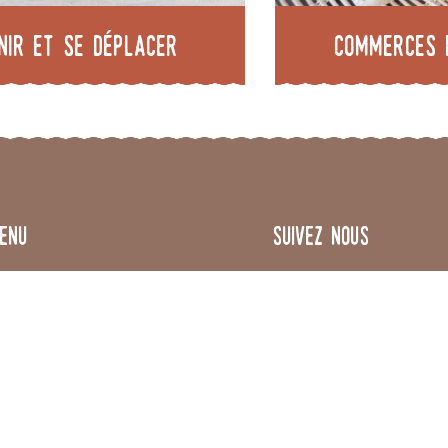
nir et se déplacer
Commerces 
enu
Suivez nous
 Trièves
contournables
cotourisme
Espace pro
ébergements
tivités
Enregistrer votre év
andonnées
lo / VTT
Brochures