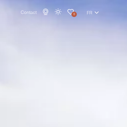
Contact
FR
0