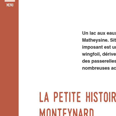
Un lac aux eaux
Matheysine. Sit
imposant est un
wingfoil, déri
des passerelle
nombreuses act
La petite histoi
Monteynard