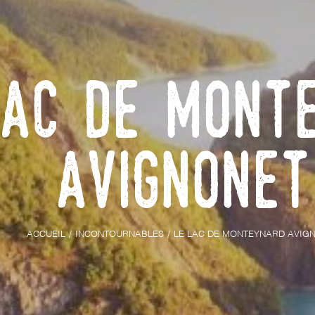
Lac de Mont
Avignonet
ACCUEIL
INCONTOURNABLES
LE LAC DE MONTEYNARD AVIG