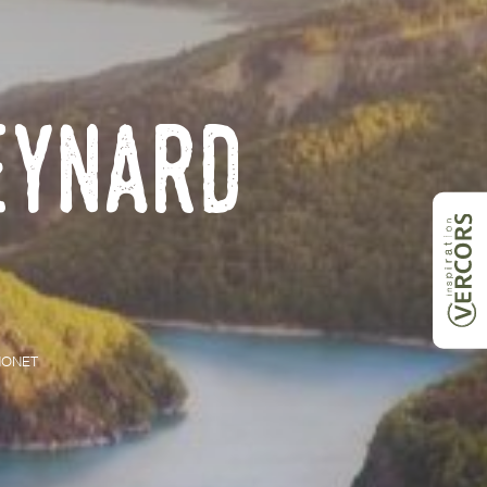
eynard
NONET