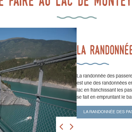
e faire au lac de Monte
La randonné
La randonnée des passere
est une des randonnées em
lac en franchissant les pa
se fait en empruntant le b
LA RANDONNÉE DES PA