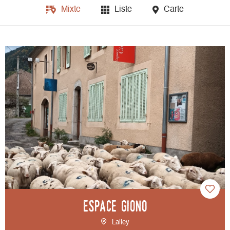
Mixte
Liste
Carte
Espace Giono
Lalley