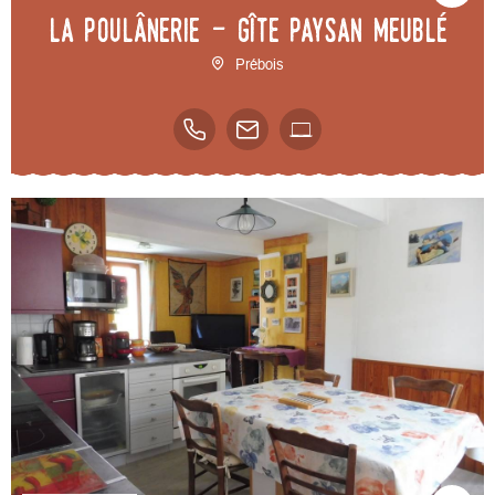
La Poulânerie - Gîte paysan meublé
Prébois