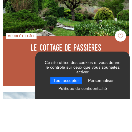
MEUBLÉ ET GÎTE
Le Cottage de Passières
Chichilianne
Ce site utilise des cookies et vous donne
le contrôle sur ceux que vous souhaitez
activer
RÉINITIALISER LES
VALIDER
Tout accepter
Personnaliser
FILTRES
Politique de confidentialité