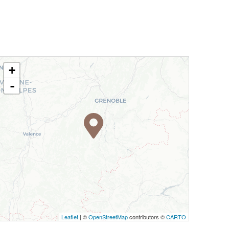
+
-
Leaflet
| ©
OpenStreetMap
contributors ©
CARTO