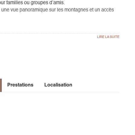
our familles ou groupes d’amis.
rant une vue panoramique sur les montagnes et un accès
appareils à raclette et fondue, TV...
demande.
amiliale avec une vue spectaculaire sur le Grand
Prestations
Localisation
nviviaux.
epas en plein air.
 profiter pleinement des beaux jours.