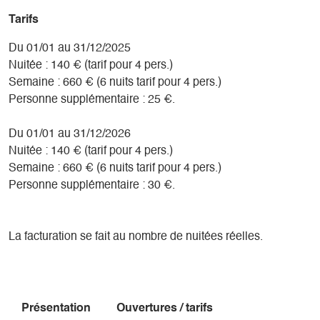
Possibilité de prendre vos repas à notre table d'hôtes.
Tarifs
Possibilité de participer aux activités équestres de la
Du 01/01 au 31/12/2025
Ferme.
Nuitée : 140 € (tarif pour 4 pers.)
Semaine : 660 € (6 nuits tarif pour 4 pers.)
Personne supplémentaire : 25 €.
Du 01/01 au 31/12/2026
Nuitée : 140 € (tarif pour 4 pers.)
Semaine : 660 € (6 nuits tarif pour 4 pers.)
Personne supplémentaire : 30 €.
La facturation se fait au nombre de nuitées réelles.
Présentation
Ouvertures / tarifs