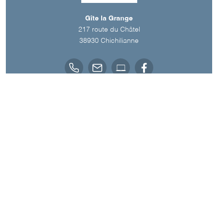
Gîte la Grange
217 route du Châtel
38930
Chichilianne
Langue parlée
Français
A découvrir aussi