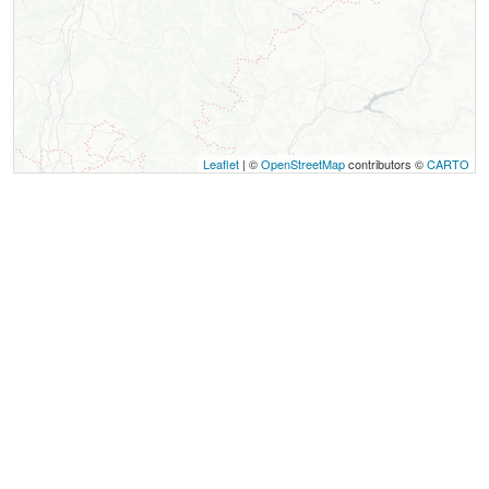
Leaflet
| ©
OpenStreetMap
contributors ©
CARTO
Contact
Aire d'accueil camping-car
Sous Jullières
38650
Treffort