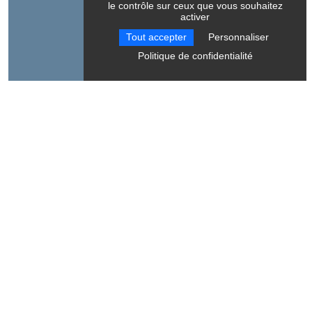
le contrôle sur ceux que vous souhaitez
activer
Gîte l'Ancienne Ecole
Tout accepter
Personnaliser
527 route du Balcon Est
Politique de confidentialité
38650
Saint-Andéol
A découvrir aussi