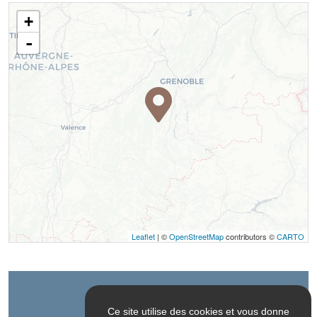
+
-
Leaflet
| ©
OpenStreetMap
contributors ©
CARTO
Contact
Ce site utilise des cookies et vous donne