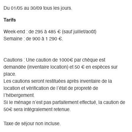
plan d'eau sécurisé.
Du 01/05 au 30/09 tous les jours.
Une rampe et des pontons sont prévus pour votre
embarcation à voile ou à moteur. C'est aussi le paradis des
Tarifs
pécheurs…
Le chalet construit dans les années 90 et rénové en 2016
Week-end : de 295 à 485 € (sauf juillet/août)
se compose de 2 chambres (1 lit double de 140 et 2 lits
Semaine : de 900 à 1 290 €.
superposés), Une salle de bain
(douche,wc,lavabo) et une pièce à vivre comprenant la
cuisine équipée (réfrigérateur congélateur, cuisinière gaz,
Cautions : Une caution de 1000€ par chèque est
éviers), un espace salon et
demandée (inventaire location) et 50 € en espèces sur
repas.
place.
Posé sur un peu moins de 400 m², face au lac, au Sénépy
Les cautions seront restituées après inventaire de la
et avec une vue magique sur L'Obiou, cet espace dispose
location et vérification de l’état de propreté de
d'un petit jardin ombragé et
l’hébergement.
d'une belle terrasse équipée pour vos barbecues et soirées.
Si le ménage n’est pas parfaitement effectué, la caution de
Deux places de parking sont à votre disposition pendant
50€ sera intégralement retenue.
votre séjour.
Le seul chalet au bord du lac disposant d’une telle vue sur
Taxe de séjour non incluse.
les gorges de Monteynard et la proximité de la plage et des