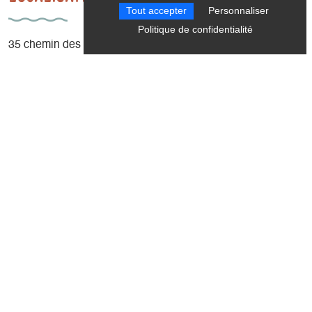
Tout accepter
Personnaliser
Politique de confidentialité
35 chemin des Orchidées
35 chemin des Orchidées
38650 Treffort
100 mètres avant le dernier virage vers le camping de la
Plage
Latitude
: 44.908266
Longitude
: 5.670259
Altitude
: 519m
Réserver