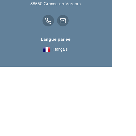
38650
Gresse-en-Vercors
Langue parlée
Français