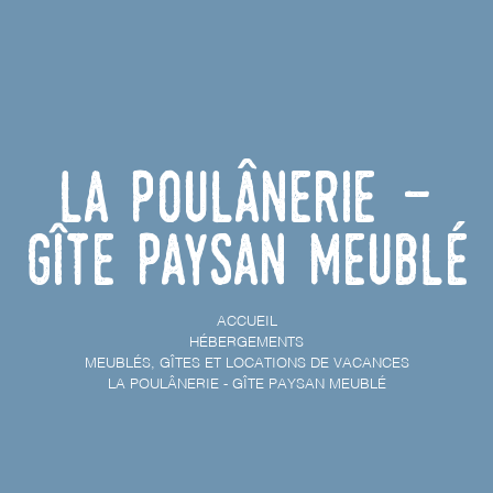
La Poulânerie -
Gîte paysan meublé
ACCUEIL
HÉBERGEMENTS
MEUBLÉS, GÎTES ET LOCATIONS DE VACANCES
LA POULÂNERIE - GÎTE PAYSAN MEUBLÉ