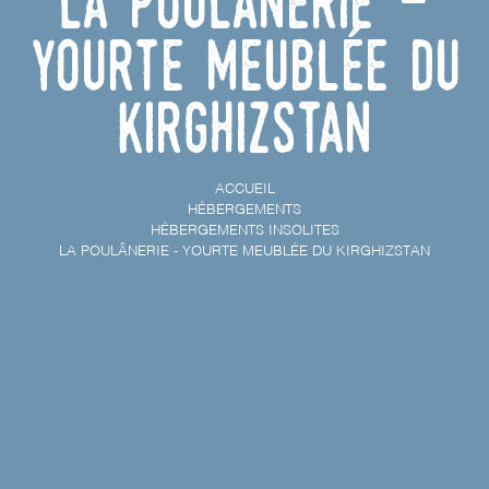
La Poulânerie -
Yourte meublée du
Kirghizstan
ACCUEIL
HÉBERGEMENTS
HÉBERGEMENTS INSOLITES
LA POULÂNERIE - YOURTE MEUBLÉE DU KIRGHIZSTAN