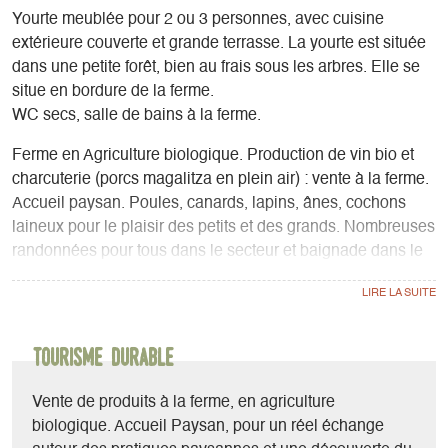
Yourte meublée pour 2 ou 3 personnes, avec cuisine
extérieure couverte et grande terrasse. La yourte est située
dans une petite forêt, bien au frais sous les arbres. Elle se
situe en bordure de la ferme.
WC secs, salle de bains à la ferme.
Ferme en Agriculture biologique. Production de vin bio et
charcuterie (porcs magalitza en plein air) : vente à la ferme.
Accueil paysan. Poules, canards, lapins, ânes, cochons
laineux pour le plaisir des petits et des grands. Nombreuses
randonnées pour tous dans le secteur et baignade dans le
torrent à 5min de la ferme. Commerces, marchés de
producteurs à proximité pour les amateurs de produits
locaux. A 10min de Terre vivante et 20min du départ des
passerelles himalayennes.
Tourisme durable
Vente de produits à la ferme, en agriculture
biologique. Accueil Paysan, pour un réel échange