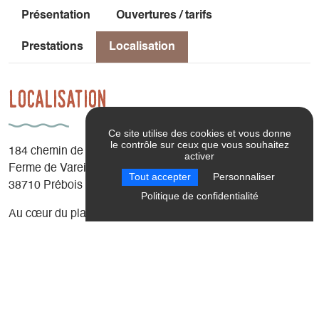
Présentation
Ouvertures / tarifs
Prestations
Localisation
Localisation
Ce site utilise des cookies et vous donne
le contrôle sur ceux que vous souhaitez
184 chemin de Vareilles
activer
Ferme de Vareilles
Tout accepter
Personnaliser
38710 Prébois
Politique de confidentialité
Au cœur du plateau agricole du Trièves, sous les
impressionnantes montagnes du Dévoluy. Petit hameau de
2 fermes : grands espaces de jeu pour les enfants sans
voitures ! Panneau "la Poulânerie" à partir de Prébois.
Latitude
: 44.770944