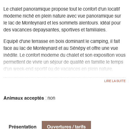
Le chalet panoramique propose tout le confort d'un locatif
moderne niché en plein nature avec vue panoramique sur
le lac de Monteynard et les sommets alentours. Idéal pour
des vacances depaysantes, sportives et familiales.
Equipé d'une terrasse en bois dominant le camping, il fait
face au lac de Monteynard et au Sénépy et offre une vue
inédite. Le confort moderne du chalet et son exposition vous
permettent de vivre un séjour de qualité en famille le temps
d'un week-end sportif ou de vacances en plein nature.
Ce locatif accueille 5 personnes et tous les services du
Camping de la Plage sont à votre disposition.
Un dépaysement garanti sur le spot de kitesurf réputé de la
région Auvergne Rhône Alpes.
Animaux acceptés
: non
Présentation
Ouvertures / tarifs