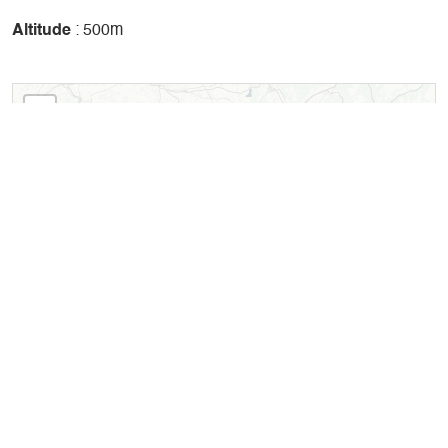
Altitude
: 500m
+
-
Leaflet
| ©
OpenStreetMap
contributors ©
CARTO