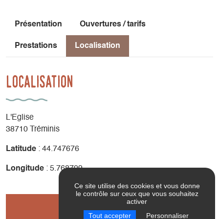
Présentation
Ouvertures / tarifs
Prestations
Localisation
Localisation
L'Eglise
38710 Tréminis
Latitude
: 44.747676
Longitude
: 5.768709
Ce site utilise des cookies et vous donne
le contrôle sur ceux que vous souhaitez
activer
Réserver
Tout accepter
Personnaliser