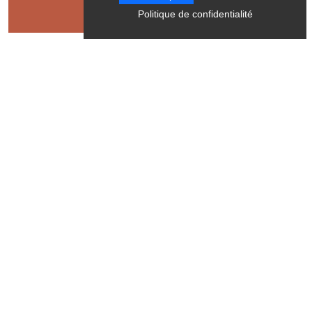
Politique de confidentialité
Contact
Le Cris-Cath
L'Eglise
38710
Tréminis
Langues parlées
Italien
Français