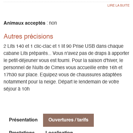
La petite cabane : 4 personnes maxi. 2 lits (120 x 190) en
mezzanine.
Dans les deux cabanes :
Animaux acceptés
: non
Cuisine équipée d’un gaz avec une réserve de 10L d’eau.
Autres précisions
Électricité solaire, chauffage. Toilettes sèches. Terrasse
aménagée avec table et chaises.
2 Lits 140 et 1 clic-clac et 1 lit 90 Prise USB dans chaque
cabane Lits préparés... Vous n'avez pas de draps à apporter
Pas de douche ! Nous vous fournissons serviettes pour une
le petit-déjeuner vous est fourni. Pour la saison d'hiver, le
petite toilette à l'évier.
personnel de Nuits de Cimes vous accueille entre 16h et
17h30 sur place. Equipez-vous de chaussures adaptées
Formule hôtelière : lits propres et préparés... vous n'avez
notamment pour la neige. Départ le lendemain de votre
pas de draps à apporter et le petit-déjeuner vous est fourni.
séjour à 10h
Présentation
Ouvertures / tarifs