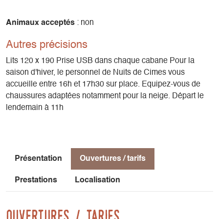
Dans les deux cabanes :
Animaux acceptés
: non
Cuisine équipée d’un gaz avec une réserve de 10L d’eau.
Autres précisions
Électricité solaire, chauffage. Toilettes sèches. Terrasse
aménagée avec table et chaises.
Lits 120 x 190 Prise USB dans chaque cabane Pour la
saison d'hiver, le personnel de Nuits de Cimes vous
Pas de douche ! Nous vous fournissons serviettes pour une
accueille entre 16h et 17h30 sur place. Equipez-vous de
petite toilette à l'évier.
chaussures adaptées notamment pour la neige. Départ le
lendemain à 11h
Formule hôtelière : lits propres et préparés... vous n'avez
pas de draps à apporter et le petit-déjeuner vous est fourni.
Présentation
Ouvertures / tarifs
Prestations
Localisation
Ouvertures / tarifs