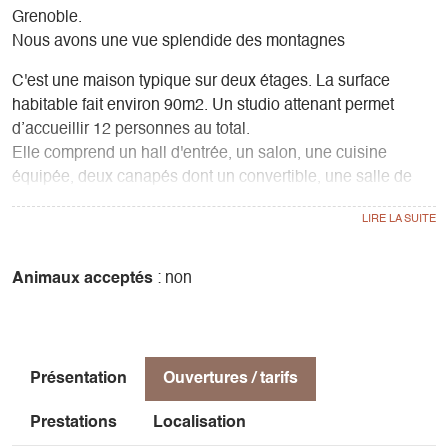
Grenoble.
Nous avons une vue splendide des montagnes
C'est une maison typique sur deux étages. La surface
habitable fait environ 90m2. Un studio attenant permet
d’accueillir 12 personnes au total.
Elle comprend un hall d'entrée, un salon, une cuisine
équipée, deux canapés dont un convertible, une salle de
bain avec baignoire et WC au rez de chaussée.
Et à l'étage, elle comporte une salle de bains avec douche
et toilettes, trois chambres dont une avec deux lits
superposés, une avec des lits jumelés et une chambre avec
Animaux acceptés
: non
un lit double qui donne sur une petite chambre d'enfants (lit
de 160 cm ) avec lavabo.
Il y a un jardin privatif de 200m2 avec du mobilier et des
jeux pour les enfants.
Présentation
Ouvertures / tarifs
Le gîte est équipé du wifi gratuit à tous les étages.
Il y a à disposition : Un lit parapluie, un lave vaisselle, un
Prestations
Localisation
lave linge, un barbecue