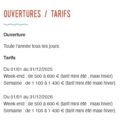
Studio de 20m2 avec petite cuisine, salle de bain ( WC),
Ouvertures / tarifs
pièce à vivre, couchage canapé lit.
Terrasse donnant sur le Grand Veymont avec table et
chaises de jardin.
Accès illimité à internet, tv.
Ouverture
Possibilité de ranger vos vtt, grand champ pour des
chevaux avec parc électrifié.
Toute l'année tous les jours.
Tarifs
Du 01/01 au 31/12/2025
Week-end : de 500 à 600 € (tarif mini été , maxi hiver)
Semaine : de 1 100 à 1 430 € (tarif mini été maxi hiver).
Du 01/01 au 31/12/2026
Week-end : de 500 à 600 € (tarif mini été , maxi hiver)
Semaine : de 1 100 à 1 430 € (tarif mini été maxi hiver).