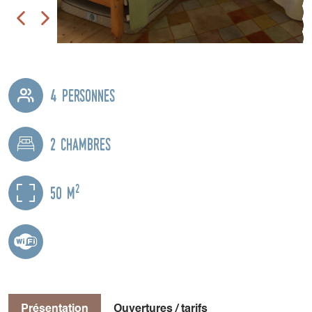
4 personnes
2 chambres
2
50 m
Présentation
Ouvertures / tarifs