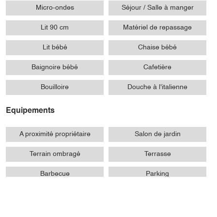
Micro-ondes
Séjour / Salle à manger
Lit 90 cm
Matériel de repassage
Lit bébé
Chaise bébé
Baignoire bébé
Cafetière
Bouilloire
Douche à l'italienne
Equipements
A proximité propriétaire
Salon de jardin
Terrain ombragé
Terrasse
Barbecue
Parking
Entrée indépendante
Jardin
Parking à proximité
Jardin indépendant