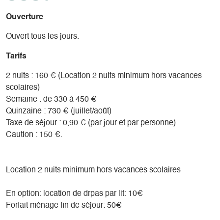
Un cadeau de bienvenue offert pour chaque séjour dans ce
gîte
Ouverture
Ouvert tous les jours.
Tarifs
A proximité : piscine , cinéma , halte garderie , restaurants ,
bars , magasin de sport .
2 nuits : 160 € (Location 2 nuits minimum hors vacances
Espace co-working situé au dessus de la piscine (500
scolaires)
mètres)
Semaine : de 330 à 450 €
https://www.lapiscineco.work/
Quinzaine : 730 € (juillet/août)
06 37 47 40 25
Taxe de séjour : 0,90 € (par jour et par personne)
Caution : 150 €.
Location 2 nuits minimum hors vacances scolaires
En option: location de drpas par lit: 10€
Forfait ménage fin de séjour: 50€