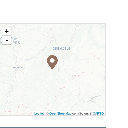
+
-
Leaflet
| ©
OpenStreetMap
contributors ©
CARTO