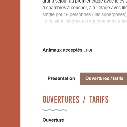
grand séjour au premier étage avec télévisio
3 chambres à coucher, 2 à l’étage avec 
single pour 6 personnes ( lits superposés).
La cuisine intégrée est équipée entre autr
possibilité d’expresso, d’une friteuse, d’un
que d’un service à fondue , raclette, plan
En extérieur une table/banc 4 places, fau
Animaux acceptés
: non
Présentation
Ouvertures / tarifs
Ouvertures / tarifs
Ouverture