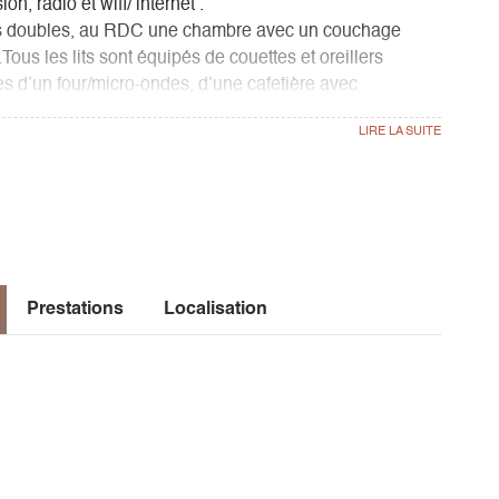
n, radio et wifi/ internet .
lits doubles, au RDC une chambre avec un couchage
Tous les lits sont équipés de couettes et oreillers
es d’un four/micro-ondes, d’une cafetière avec
 réfrigérateur ,d’un lave-vaisselle et d’un lave-linge ainsi
cha, batteur….
teuils de repos, petit barbecue à charbon weber
Prestations
Localisation