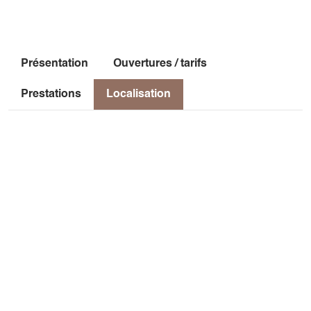
Présentation
Ouvertures / tarifs
Prestations
Localisation
Localisation
Rue des Dames
38710 Mens
Latitude
: 44.818316
Longitude
: 5.752678