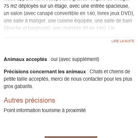
75 m2 déployés sur un étage, avec une entrée spacieuse,
un salon (avec canapé convertible en 140, livres jeux DVD),
une salle à manger, une cuisine équipée, une salle de bain
(douche et baignoire), une chambre (lit en 140). Un
emplacement extérieur pour votre véhicule.
Gresse en Vercors est un village calme et authentique blotti
à 1250m d'altitude au pied du Grand Veymont. Il est entouré
Animaux acceptés
: oui (avec supplément)
de grands espaces et d'une nature protégée au cœur du
Précisions concernant les animaux
: Chats et chiens de
parc naturel régional du Vercors.
petite taille acceptés, merci de nous contacter pour les plus
Les points de commerces et activités touristiques (sportives
gros gabarits.
et culturelles) sont excentrées, à moins de 2km, au pied des
pistes: ski alpin, ski de fond, raquettes, VTT, vélos
Autres précisions
électriques, cinéma, tir à l'arc, escalade, randonnées,
accrobranche, piscine municipale, concerts (Voir site Office
Point information tourisme à proximité
du Tourisme). Le mont Aiguille et le lac de Monteynard
Avignonet (base nautique) sont à quelques minutes en
voiture. Enfin la plaine du Trièves, le Vercors historique et