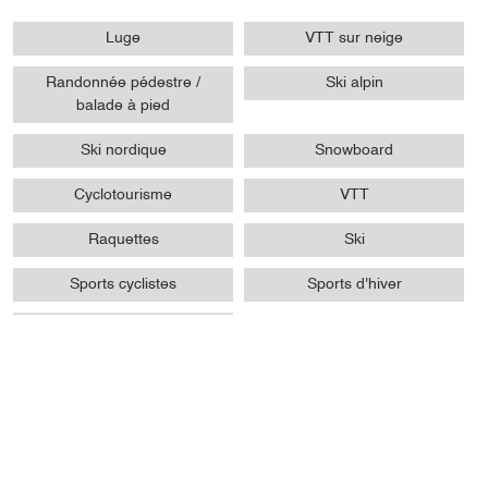
Luge
VTT sur neige
Randonnée pédestre /
Ski alpin
balade à pied
Ski nordique
Snowboard
Cyclotourisme
VTT
Raquettes
Ski
Sports cyclistes
Sports d'hiver
Sports pédestres
Accessibilité
Non accessible en fauteuil
roulant