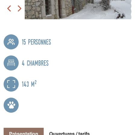
15 personnes
4 chambres
2
143 m
Présentation
Ouvertures / tarifs