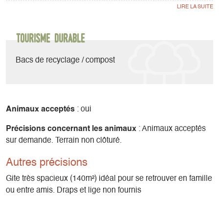
Au 1er étage : 1 chambre avec lit 140, 1 chambre avec 1 lit
140 et 1 lit superposé, 1 très grande chambre avec 3 lits
superposés (dortoir), WC + salle de bain (avec douche et un
Tourisme durable
autre Wc et petit évier).
3 toilettes.
Bacs de recyclage / compost
2 cafetières (1 classique et 1 à dosettes), tablettes pour
lave-vaisselle fournies, aisie que les torchons et produits
ménagers
Animaux acceptés
: oui
Grande terrasse, jardin avec barbecue, table de ping-pong,
Précisions concernant les animaux
: Animaux acceptés
baby foot et jeux de société.
sur demande. Terrain non clôturé.
Bilbilothèque enfants/adultes
Autres précisions
DVD à disposition
Bois fourni pour la cheminée.
Gite très spacieux (140m²) idéal pour se retrouver en famille
ou entre amis. Draps et lige non fournis