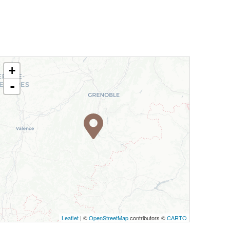
+
-
Leaflet
| ©
OpenStreetMap
contributors ©
CARTO