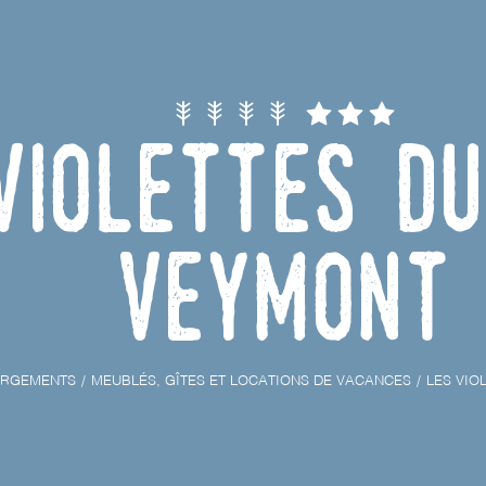
violettes d
Veymont
ERGEMENTS
MEUBLÉS, GÎTES ET LOCATIONS DE VACANCES
LES VIO