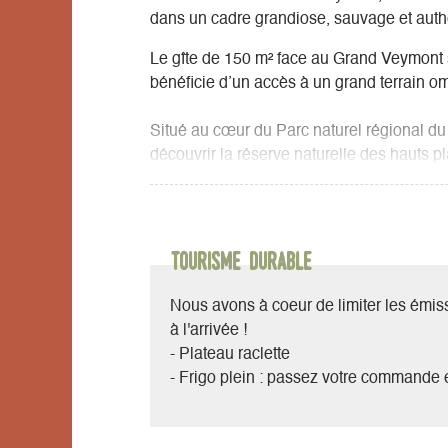
dans un cadre grandiose, sauvage et auth
Le gîte de 150 m² face au Grand Veymont s
bénéficie d’un accès à un grand terrain o
Situé au cœur du Parc naturel régional du 
découvrir la réserve naturelle des hauts p
himalayennes du lac du Monteynard … vous
des plaisirs de la glisse sous toutes ses f
que l’embarras du choix !
Un petit plus, la Gresse vous apportera un
Tourisme durable
Pièce de vie de 60m² avec cuisine ouverte,
Nous avons à coeur de limiter les émi
A l’étage, l’espace détente est équipé d’un
à l'arrivée !
convertible permet d’augmenter le nombre
- Plateau raclette
La partie nuit comprend 4 belles et grand
- Frigo plein : passez votre commande e
· Première chambre : un lit 140 et un lit 90.
· Deuxième chambre : un lit superposé et u
· Troisième chambre : un lit en160 et un li