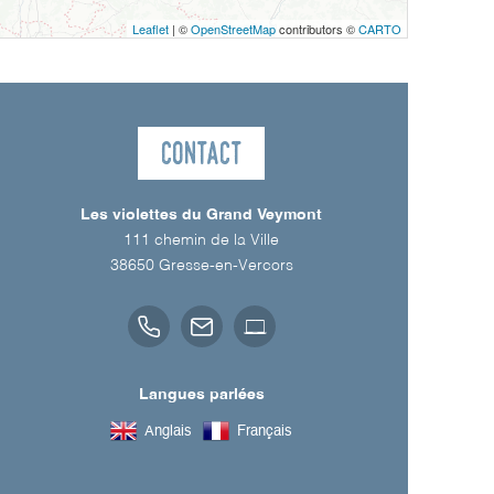
Leaflet
| ©
OpenStreetMap
contributors ©
CARTO
Contact
Les violettes du Grand Veymont
111 chemin de la Ville
38650
Gresse-en-Vercors
Langues parlées
Anglais
Français