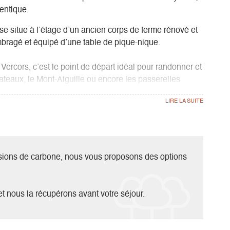
entique.
e situe à l’étage d’un ancien corps de ferme rénové et
mbragé et équipé d’une table de pique-nique.
Vercors, c’est le point de départ idéal pour randonner et
lateaux, le Mont-Aiguille ou encore les passerelles
 n’aurez que l’embarras du choix, ou encore profiter
ormes du ski alpin, nordique, raquettes, luge... Là encore
 peu de fraîcheur et un clapotis enchanteur.
 coin salon et un poêle à bois.
ssions de carbone, nous vous proposons des options
 coin télévision avec wifi, jeux et baby-foot et un canapé
 de couchages si besoin.
es chambres :
t nous la récupérons avant votre séjour.
n lit en 90 avec placard.
t d’enfant avec placard.