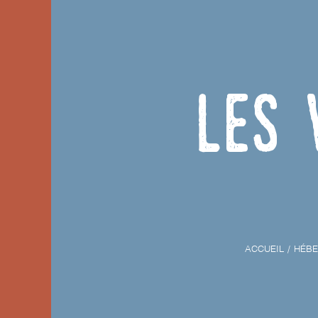
Les 
ACCUEIL
HÉB