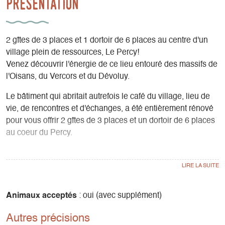
Présentation
2 gîtes de 3 places et 1 dortoir de 6 places au centre d'un
village plein de ressources, Le Percy!
Venez découvrir l'énergie de ce lieu entouré des massifs de
l'Oisans, du Vercors et du Dévoluy.
Le bâtiment qui abritait autrefois le café du village, lieu de
vie, de rencontres et d'échanges, a été entièrement rénové
pour vous offrir 2 gîtes de 3 places et un dortoir de 6 places
au coeur du Percy.
Randonnées pédestre tout niveau sur place, gîte d’étape de
l’itinéraire culturel européen “Sur les pas des huguenots”
qui va de la Drôme à Genève.
http://www.surlespasdeshuguenots.com/.
Animaux acceptés
: oui (avec supplément)
Autres précisions
Situé à moins de 10 km du Mont Aiguille, vous trouverez à