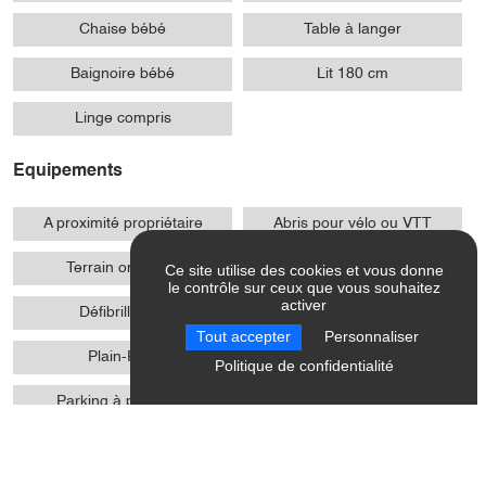
Chaise bébé
Table à langer
Baignoire bébé
Lit 180 cm
Linge compris
Equipements
A proximité propriétaire
Abris pour vélo ou VTT
Terrain ombragé
Laverie
Ce site utilise des cookies et vous donne
le contrôle sur ceux que vous souhaitez
activer
Défibrillateur
Jardin
Tout accepter
Personnaliser
Plain-Pied
Salle d'animation
Politique de confidentialité
Parking à proximité
Jardin commun
Jeux de société
Bornes de recharge pour
véhicules électriques