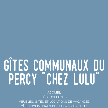
Gîtes communaux du
Percy "Chez Lulu"
ACCUEIL
HÉBERGEMENTS
MEUBLÉS, GÎTES ET LOCATIONS DE VACANCES
GÎTES COMMUNAUX DU PERCY "CHEZ LULU"