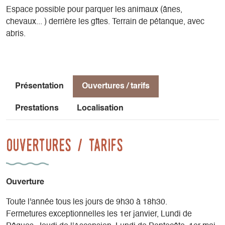
proximité une foule d'activités de plein air (VTT, escalade,
Espace possible pour parquer les animaux (ânes,
canyoning, alpinisme, raquettes à neige, marche
chevaux... ) derrière les gîtes. Terrain de pétanque, avec
nordique...) et les stations de ski les plus proches sont à
abris.
moins de 30 km.
Au Percy et à proximité vous attendent les restaurants, les
épiceries avec leurs produits locaux, le Théâtre "de
Présentation
Ouvertures / tarifs
proximité internationale", les animations, les événements
culturels et concerts organisés régulièrement, les marchés
Prestations
Localisation
de village...
Ouvertures / tarifs
Ouverture
Toute l'année tous les jours de 9h30 à 18h30.
Fermetures exceptionnelles les 1er janvier, Lundi de