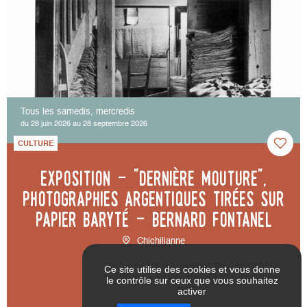
Tous les samedis, mercredis
du 28 juin 2026 au 28 septembre 2026
CULTURE
Exposition - "Dernière mouture",
photographies argentiques tirées sur
papier baryté - Bernard Fontanel
Chichilianne
Ce site utilise des cookies et vous donne
le contrôle sur ceux que vous souhaitez
activer
RÉINITIALISER LES