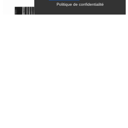
Politique de confidentialité
Tous les samedis, mercredis
du 28 juin 2026 au 28 septembre 2026
CULTURE
Exposition - "Dernière mouture",
photographies argentiques tirées sur
papier baryté - Bernard Fontanel
Chichilianne