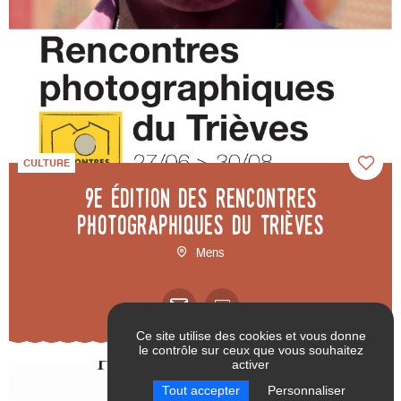
CULTURE
9e édition des Rencontres
photographiques du Trièves
Mens
Ce site utilise des cookies et vous donne
le contrôle sur ceux que vous souhaitez
activer
RÉINITIALISER LES
VALIDER
Tout accepter
Personnaliser
FILTRES