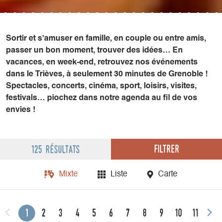
Sortir et s’amuser en famille, en couple ou entre amis,
passer un bon moment, trouver des idées… En
vacances, en week-end, retrouvez nos événements
dans le Trièves, à seulement 30 minutes de Grenoble !
Spectacles, concerts, cinéma, sport, loisirs, visites,
festivals… piochez dans notre agenda au fil de vos
envies !
Filtrer
125 résultats
Mixte
Liste
Carte
1
2
3
4
5
6
7
8
9
10
11