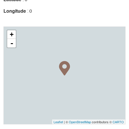
Longitude
: 0
+
-
Leaflet
| ©
OpenStreetMap
contributors ©
CARTO