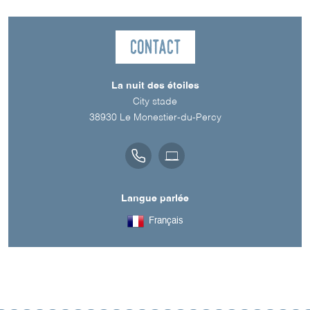
Contact
La nuit des étoiles
City stade
38930
Le Monestier-du-Percy
Langue parlée
Français