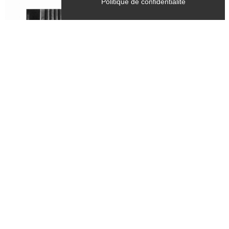
Politique de confidentialité
Tous les samedis, mercredis
du 28 juin 2026 au 28 septembre 2026
CULTURE
Exposition - "Dernière mouture",
photographies argentiques tirées sur
papier baryté - Bernard Fontanel
Chichilianne