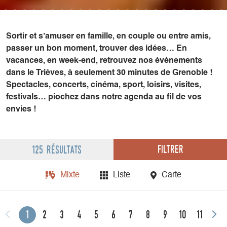
Sortir et s’amuser en famille, en couple ou entre amis,
passer un bon moment, trouver des idées… En
vacances, en week-end, retrouvez nos événements
dans le Trièves, à seulement 30 minutes de Grenoble !
Spectacles, concerts, cinéma, sport, loisirs, visites,
festivals… piochez dans notre agenda au fil de vos
envies !
Filtrer
125 résultats
Mixte
Liste
Carte
1
2
3
4
5
6
7
8
9
10
11