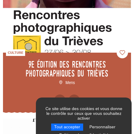
CULTURE
9e édition des Rencontres
photographiques du Trièves
Mens
Ce site utilise des cookies et vous donne
le contrôle sur ceux que vous souhaitez
activer
RÉINITIALISER LES
VALIDER
Tout accepter
Personnaliser
FILTRES