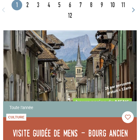
1
2
3
4
5
6
7
8
9
10
11
12
Toute l'année
CULTURE
Visite guidée de Mens - bourg ancien