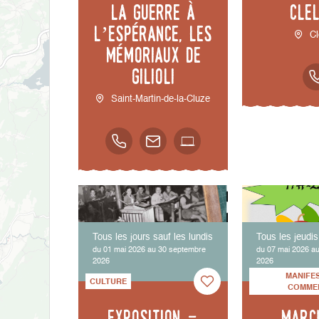
la guerre à
Cle
l’espérance, les
Cl
mémoriaux de
Gilioli
Saint-Martin-de-la-Cluze
Tous les jours sauf les lundis
Tous les jeudis
du 01 mai 2026 au 30 septembre
du 07 mai 2026 au
2026
2026
MANIFE
CULTURE
COMME
Exposition -
Marc