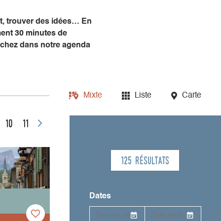
nt, trouver des idées… En
ment 30 minutes de
piochez dans notre agenda
Mixte
Liste
Carte
10
11
125 résultats
Dates