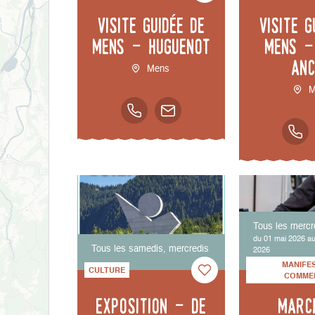
Visite guidée de
Visite g
Mens - Huguenot
Mens -
anc
Mens
M
Tous les mercr
du 01 mai 2026 a
Tous les samedis, mercredis
2026
MANIFE
CULTURE
COMME
Exposition - De
Marc