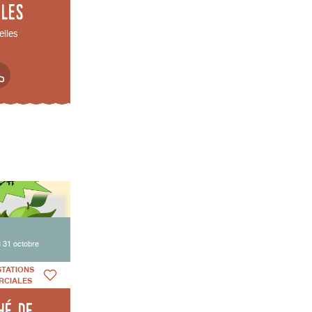
lles
elles
 31 octobre
STATIONS
RCIALES
hé de