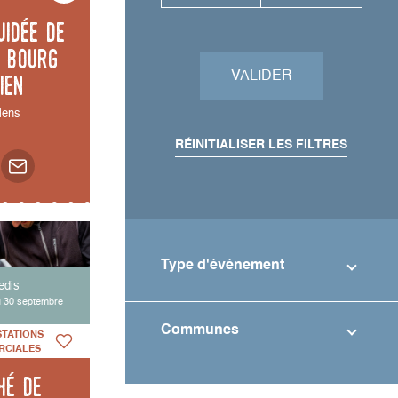
uidée de
 bourg
ien
VALIDER
ens
RÉINITIALISER LES FILTRES
Type d'évènement
edis
u 30 septembre
Communes
STATIONS
RCIALES
hé de