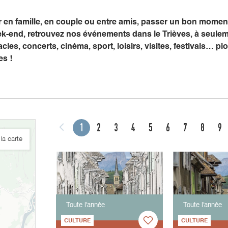
er en famille, en couple ou entre amis, passer un bon mome
k-end, retrouvez nos événements dans le Trièves, à seule
cles, concerts, cinéma, sport, loisirs, visites, festivals… 
es !
1
2
3
4
5
6
7
8
9
la carte
Toute l'année
Toute l'année
CULTURE
CULTURE