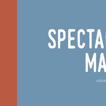
Specta
Ma
ACCUE