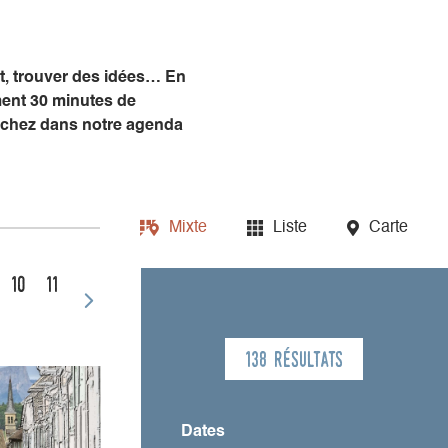
nt, trouver des idées… En
ment 30 minutes de
piochez dans notre agenda
Mixte
Liste
Carte
10
11
138 résultats
Dates