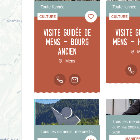
Toute l'année
Toute l'année
CULTURE
CULTURE
Visite guidée de
Visite g
Mens - bourg
Mens - 
ancien
M
Mens
Tous les mercr
du 01 mai 2026 a
Tous les samedis, mercredis
2026
MANIFE