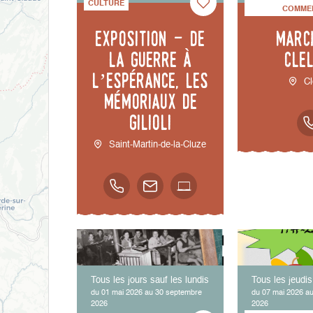
CULTURE
COMME
Exposition - De
Marc
la guerre à
Cle
l’espérance, les
Cl
mémoriaux de
Gilioli
Saint-Martin-de-la-Cluze
Tous les jours sauf les lundis
Tous les jeudis
du 01 mai 2026 au 30 septembre
du 07 mai 2026 au
2026
2026