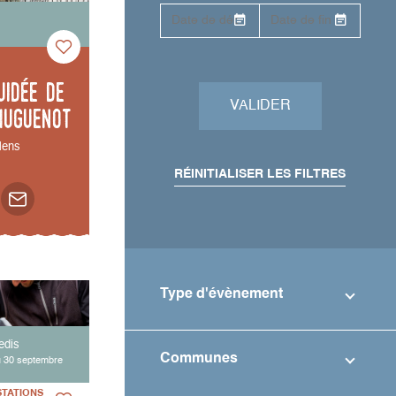
uidée de
VALIDER
Huguenot
ens
RÉINITIALISER LES FILTRES
Type d'évènement
edis
Communes
u 30 septembre
STATIONS