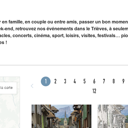
er en famille, en couple ou entre amis, passer un bon mome
k-end, retrouvez nos événements dans le Trièves, à seule
cles, concerts, cinéma, sport, loisirs, visites, festivals… 
es !
1
2
3
4
5
6
7
8
9
la carte
12