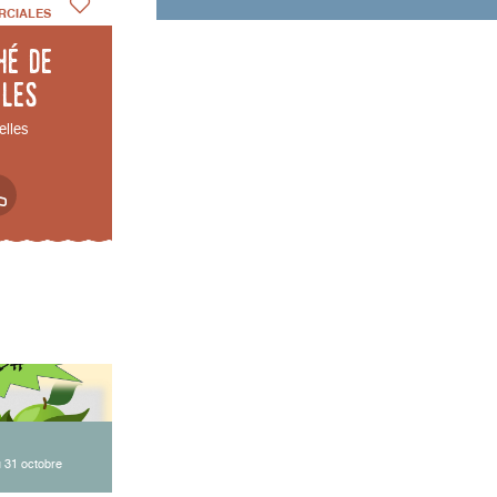
RCIALES
hé de
lles
elles
 31 octobre