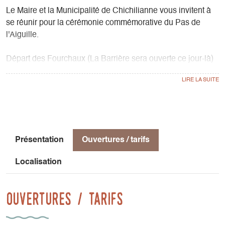
Le Maire et la Municipalité de Chichilianne vous invitent à
se réunir pour la cérémonie commémorative du Pas de
l'Aiguille.
Départ des Fourchaux (La Barrière sera ouverte ce jour-là)
à 7h30.
Devant le monument aux Morts du Pas de l'Aiguille à 9h15.
Devant le Monument aux Morts des Fourchaux à 11h15.
Présentation
Ouvertures / tarifs
Le 22 Juillet 1944, au Pas de l'Aiguille, 23 maquisards sont
coincés dans une grotte prise sous le feu ennemi. Ils
Localisation
résistent pendant plus de 30h aux assauts. En pleine nuit,
ils tentent une sortie et réussissent à s'échapper en
dévalant la pente. 7 de leurs camarades meurent là-haut
Ouvertures / tarifs
ainsi que le berger du secteur, trois d'entre eux, grièvement
blessés, choisissent de mettre fin à leurs jours à l'intérieur