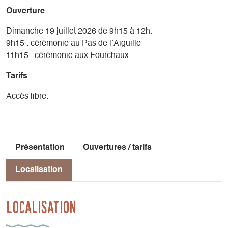
de la grotte. Une nécropole nationale - la plus petite de
Ouverture
France - se dresse en leur mémoire dans le vallon des
Chaumailloux à côté de la grotte qui les a vu mourir.
Dimanche 19 juillet 2026 de 9h15 à 12h.
9h15 : cérémonie au Pas de l’Aiguille
11h15 : cérémonie aux Fourchaux.
Tarifs
Accès libre.
Présentation
Ouvertures / tarifs
Localisation
Localisation