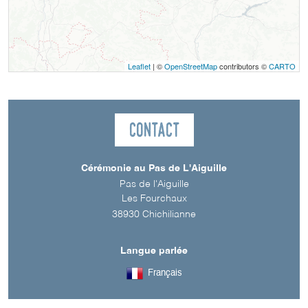
Leaflet
| ©
OpenStreetMap
contributors ©
CARTO
Contact
Cérémonie au Pas de L'Aiguille
Pas de l'Aiguille
Les Fourchaux
38930
Chichilianne
Langue parlée
Français