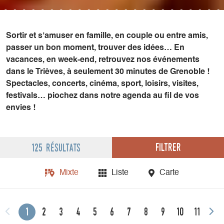
Sortir et s’amuser en famille, en couple ou entre amis,
passer un bon moment, trouver des idées… En
vacances, en week-end, retrouvez nos événements
dans le Trièves, à seulement 30 minutes de Grenoble !
Spectacles, concerts, cinéma, sport, loisirs, visites,
festivals… piochez dans notre agenda au fil de vos
envies !
Filtrer
125 résultats
Mixte
Liste
Carte
1
2
3
4
5
6
7
8
9
10
11