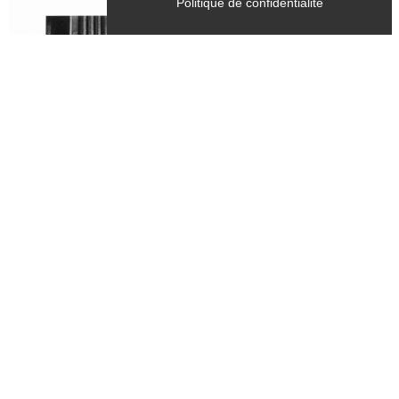
Politique de confidentialité
Tous les samedis, mercredis
du 28 juin 2026 au 28 septembre 2026
CULTURE
Exposition - "Dernière mouture",
photographies argentiques tirées sur
papier baryté - Bernard Fontanel
Chichilianne