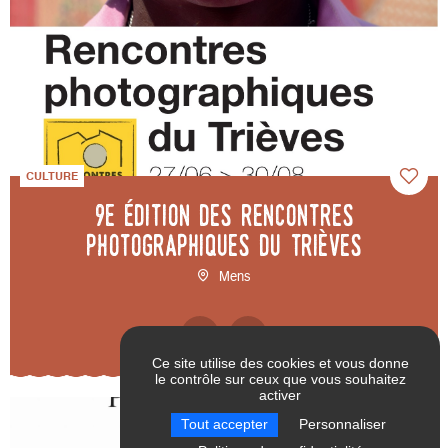
CULTURE
9e édition des Rencontres
photographiques du Trièves
Mens
Ce site utilise des cookies et vous donne
le contrôle sur ceux que vous souhaitez
activer
RÉINITIALISER LES
VALIDER
Tout accepter
Personnaliser
FILTRES