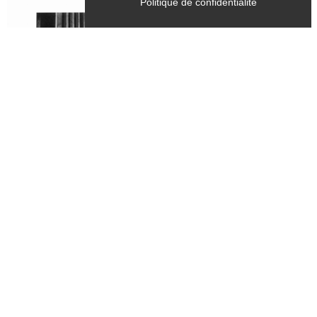
Politique de confidentialité
Tous les samedis, mercredis
du 28 juin 2026 au 28 septembre 2026
CULTURE
Exposition - "Dernière mouture",
photographies argentiques tirées sur
papier baryté - Bernard Fontanel
Chichilianne