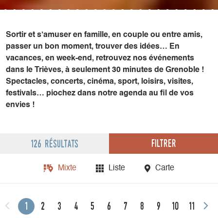
Sortir et s’amuser en famille, en couple ou entre amis,
passer un bon moment, trouver des idées… En
vacances, en week-end, retrouvez nos événements
dans le Trièves, à seulement 30 minutes de Grenoble !
Spectacles, concerts, cinéma, sport, loisirs, visites,
festivals… piochez dans notre agenda au fil de vos
envies !
Filtrer
126 résultats
Mixte
Liste
Carte
1
2
3
4
5
6
7
8
9
10
11