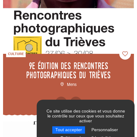
CULTURE
9e édition des Rencontres
photographiques du Trièves
Mens
Ce site utilise des cookies et vous donne
le contrôle sur ceux que vous souhaitez
activer
RÉINITIALISER LES
VALIDER
Tout accepter
Personnaliser
FILTRES