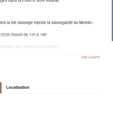
es dans la Forêt à Terre vivante.
ans la vie sauvage repose la sauvegarde du Monde»
 2026 Ouvert de 11h à 18h
icipation aux ateliers non incluse)
 lectures...
Localisation