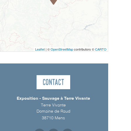
Leaflet
| ©
OpenStreetMap
contributors ©
CARTO
Contact
Exposition - Sauvage à Terre Vivante
Terre Vivante
Domaine de Raud
38710
Mens