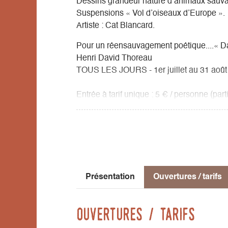
Dessins grandeur nature d’animaux sauvag
Suspensions « Vol d’oiseaux d’Europe ».
Artiste : Cat Blancard.
Pour un réensauvagement poétique....« D
Henri David Thoreau
TOUS LES JOURS - 1er juillet au 31 août
Entrée à tarif unique : 5 € / personne (part
Venez vous détendre dans les jardins...
Profitez des ateliers en pleine nature, coins
Évadez-vous le temps d'une journée...
Présentation
Ouvertures / tarifs
Ouvertures / tarifs