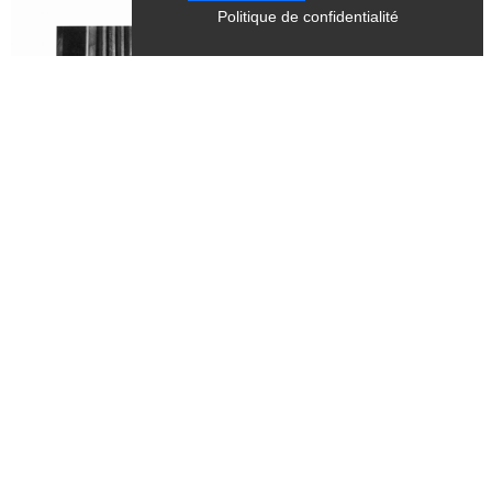
Politique de confidentialité
Tous les samedis, mercredis
du 28 juin 2026 au 28 septembre 2026
CULTURE
Exposition - "Dernière mouture",
photographies argentiques tirées sur
papier baryté - Bernard Fontanel
Chichilianne