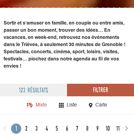
Sortir et s’amuser en famille, en couple ou entre amis,
passer un bon moment, trouver des idées… En
vacances, en week-end, retrouvez nos événements
dans le Trièves, à seulement 30 minutes de Grenoble !
Spectacles, concerts, cinéma, sport, loisirs, visites,
festivals… piochez dans notre agenda au fil de vos
envies !
Filtrer
123 résultats
Mixte
Liste
Carte
1
2
3
4
5
6
7
8
9
10
11