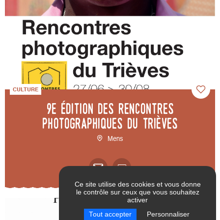
CULTURE
9e édition des Rencontres
photographiques du Trièves
Mens
Ce site utilise des cookies et vous donne
le contrôle sur ceux que vous souhaitez
activer
RÉINITIALISER LES
VALIDER
Tout accepter
Personnaliser
FILTRES