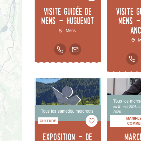
Visite guidée de
Visite g
Mens - Huguenot
Mens -
anc
Mens
M
Tous les mercr
du 01 mai 2026 a
Tous les samedis, mercredis
2026
MANIFE
CULTURE
COMME
Exposition - De
Marc