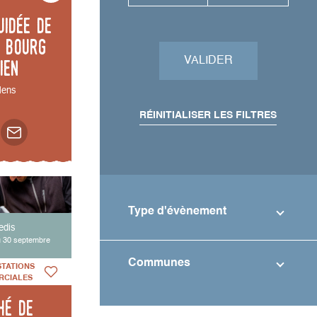
uidée de
 bourg
ien
VALIDER
ens
RÉINITIALISER LES FILTRES
Type d'évènement
edis
u 30 septembre
Communes
STATIONS
RCIALES
hé de