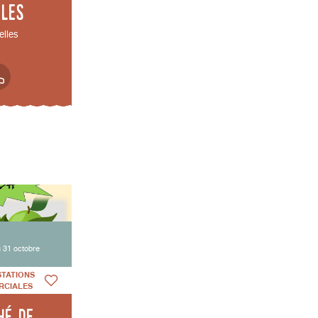
lles
elles
 31 octobre
STATIONS
RCIALES
hé de