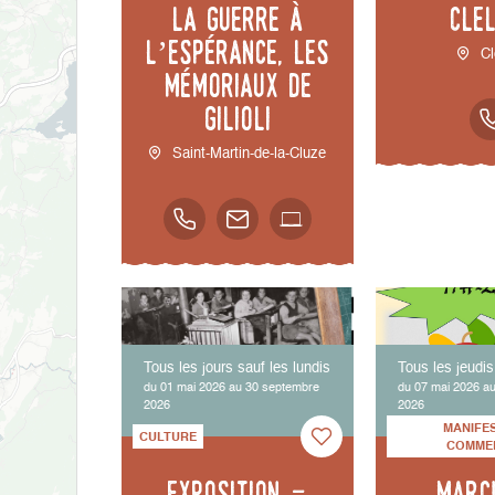
la guerre à
Cle
l’espérance, les
Cl
mémoriaux de
Gilioli
Saint-Martin-de-la-Cluze
Tous les jours sauf les lundis
Tous les jeudis
du 01 mai 2026 au 30 septembre
du 07 mai 2026 au
2026
2026
MANIFE
CULTURE
COMME
Exposition -
Marc