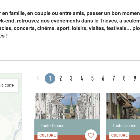
er en famille, en couple ou entre amis, passer un bon mome
k-end, retrouvez nos événements dans le Trièves, à seule
cles, concerts, cinéma, sport, loisirs, visites, festivals… 
es !
1
2
3
4
5
6
7
8
9
la carte
Toute l'année
Toute l'année
CULTURE
CULTURE