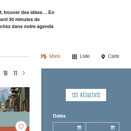
nt, trouver des idées… En
ment 30 minutes de
piochez dans notre agenda
Mixte
Liste
Carte
10
11
125 résultats
Dates