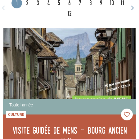
1
2
3
4
5
6
7
8
9
10
11
12
Toute l'année
CULTURE
Visite guidée de Mens - bourg ancien