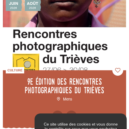
JUIN
AOÛT
2026
2026
CULTURE
9e édition des Rencontres
photographiques du Trièves
Mens
Ce site utilise des cookies et vous donne
le contrôle sur ceux que vous souhaitez