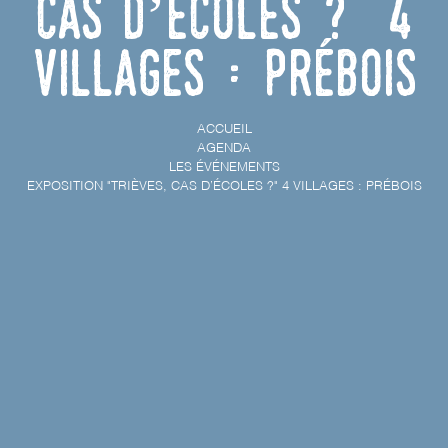
cas d’écoles ?" 4
villages : Prébois
ACCUEIL
AGENDA
LES ÉVÉNEMENTS
EXPOSITION "TRIÈVES, CAS D’ÉCOLES ?" 4 VILLAGES : PRÉBOIS