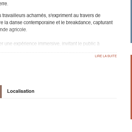
erre.
travailleurs acharnés, s'expriment au travers de
re la danse contemporaine et le breakdance, capturant
onde agricole.
r une expérience immersive, invitant le public à
iture, l'agriculture et le vivant.
vital pour tous, mais souvent méconnu du grand public, en
iculture, notre rapport à la terre et au vivant.
Localisation
 des choix de vie, la lourde tâche qu’est de nourrir
o qui peut ravager en quelques minutes des années de
aux de lecture, pour aborder des aspects indissociables