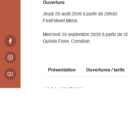
Ouverture
de ce vaste sujet, comme les problématique
animale, le surendettement et bien d'autres
Jeudi 20 août 2026 à partir de 20h30.
questions avec plus de subtilité.
Festi'street Mens.
Mercredi 23 septembre 2026 à partir de 2
Qu'elle Foire, Cornillon.
Présentation
Ouvertures / tarifs
Localisation
Association Désacorpsdé
292 route des bayles
38930 Le Monestier-du-Percy