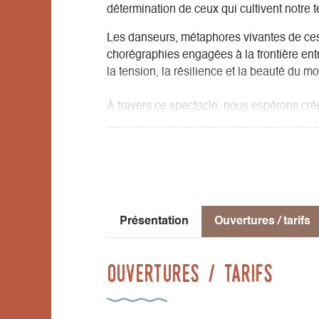
détermination de ceux qui cultivent notre t
Les danseurs, métaphores vivantes de ces 
chorégraphies engagées à la frontière ent
la tension, la résilience et la beauté du m
À travers ce spectacle, nous espérons crée
réfléchir sur sa propre relation avec la nourr
Ce thème est plus que jamais d'actualité.
Notre intention est d’éclairer un univers 
questionnant les différentes visions de l’agr
Présentation
Ouvertures / tarifs
Nous mettons en scène ces métiers qui sont
l’humanité, soumise aux aléas de la mété
Ouvertures / tarifs
travail.
Cette œuvre se déploie sur plusieurs nive