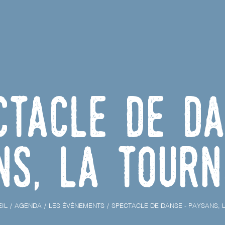
ctacle de d
ns, la tourn
IL
AGENDA
LES ÉVÉNEMENTS
SPECTACLE DE DANSE - PAYSANS, 