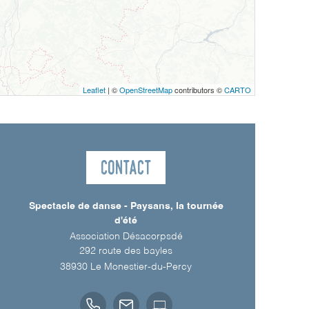
Leaflet
| ©
OpenStreetMap
contributors ©
CARTO
Contact
Spectacle de danse - Paysans, la tournée
d'été
Association Désacorpsdé
292 route des bayles
38930
Le Monestier-du-Percy