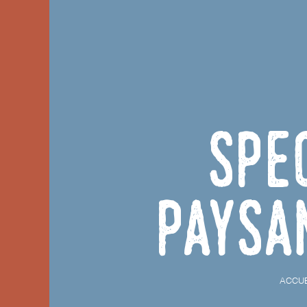
Spe
Paysa
ACCUE