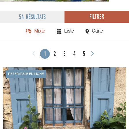
Filtrer
54 résultats
Mixte
Liste
Carte
1
2
3
4
5
RÉSERVABLE EN LIGNE