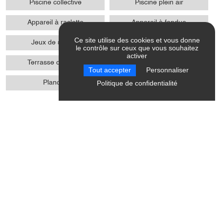
Piscine collective
Piscine plein air
Appareil à raclette
Appareil à fondue
Ce site utilise des cookies et vous donne
Jeux de société
Table de ping pong
le contrôle sur ceux que vous souhaitez
activer
Terrasse couverte
Parking gratuit
Tout accepter
Personnaliser
Politique de confidentialité
Plancha
Prêt de jeux
Activites
Luge
Scooter des neiges
Ski nocturne
Snowbike / Snowscoot
VTT sur neige
Escalade
Parapente
Ping-pong
Ski alpin
Ski nordique