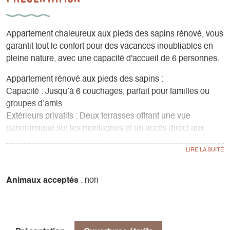
Appartement chaleureux aux pieds des sapins rénové, vous
garantit tout le confort pour des vacances inoubliables en
pleine nature, avec une capacité d'accueil de 6 personnes.
Appartement rénové aux pieds des sapins :
Capacité : Jusqu’à 6 couchages, parfait pour familles ou
groupes d’amis.
Extérieurs privatifs : Deux terrasses offrant une vue
panoramique sur les montagnes et un accès direct aux
sentiers et forêts environnants.
Équipements modernes et complets :
2 chambres
Salon et Cuisine équipée : lave-vaisselle, appareils à
Animaux acceptés
: non
raclette et fondue, TV...
Salle de bain avec WC.
Lit bébé et chaise haute disponibles sur demande.
Casier à ski inclus.