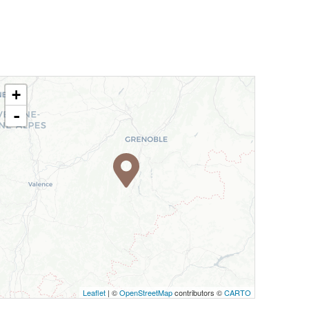
+
-
Leaflet
| ©
OpenStreetMap
contributors ©
CARTO