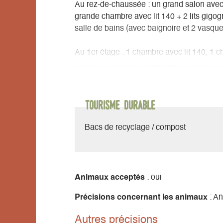
Au rez-de-chaussée : un grand salon avec 
grande chambre avec lit 140 + 2 lits gigo
salle de bains (avec baignoire et 2 vasque
Au 1er étage : 1 chambre avec lit 140, 1 ch
chambre avec 3 lits superposés (dortoir), 
évier).
3 toilettes.
Tourisme durable
2 cafetières (1 classique et 1 à dosettes), 
torchons et produits ménagers
Bacs de recyclage / compost
Grande terrasse, jardin avec barbecue, tab
Bilbilothèque enfants/adultes
DVD à disposition
Animaux acceptés
: oui
Bois fourni pour la cheminée.
Précisions concernant les animaux
: An
Autres précisions