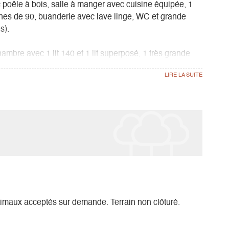
poêle à bois, salle à manger avec cuisine équipée, 1
gnes de 90, buanderie avec lave linge, WC et grande
s).
ambre avec 1 lit 140 et 1 lit superposé, 1 très grande
WC + salle de bain (avec douche et un autre Wc et petit
tablettes pour lave-vaisselle fournies, aisie que les
le de ping-pong, baby foot et jeux de société.
imaux acceptés sur demande. Terrain non clôturé.